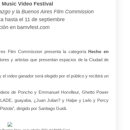
 Music Video Festival
zgo y la Buenos Aires Film Commission
ta hasta el 11 de septiembre
ción en bamvfest.com
res Film Commission presenta la categoría
Hecho en
ctores y artistas que presentan espacios de la Ciudad de
 el video ganador será elegido por el público y recibirá un
videos de Poncho y Emmanuel Horvilleur, Ghetto Power
LADE, guayaba, ¿Juan Julian? y Halpe y Lwlo y Percy
istola”, dirigido por Santiago Guidi.
 Buenos Aires, en la edición 2021 del BAMV Fest