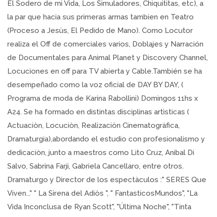
El Sodero de mi Vida, Los Simuladores, Chiquititas, etc), a
la par que hacia sus primeras armas tambien en Teatro
(Proceso a Jesùs, El Pedido de Mano). Como Locutor
realiza el Off de comerciales varios, Doblajes y Narración
de Documentales para Animal Planet y Discovery Channel,
Locuciones en off para TV abierta y Cable.También se ha
desempeñado como la voz oficial de DAY BY DAY, (
Programa de moda de Karina Rabollini) Domingos 11hs x
A24. Se ha formado en distintas disciplinas artìsticas (
Actuaciòn, Locuciòn, Realizaciòn Cinematogràfica,
Dramaturgia),abordando el estudio con profesionalismo y
dedicaciòn, junto a maestros como Lito Cruz, Anibal Di
Salvo, Sabrina Farji, Gabriela Cancellaro, entre otros.
Dramaturgo y Director de los espectàculos :" SERES Que
Viven..." " La Sirena del Adiòs ", " FantasticosMundos", "La
Vida Inconclusa de Ryan Scott", "Última Noche", "Tinta