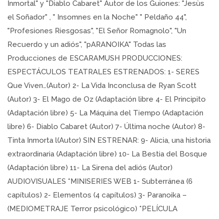
Inmortal" y "Diablo Cabaret" Autor de los Guiones: "Jesùs
el Soñador" , " Insomnes en la Noche" " Peldaño 44",
"Profesiones Riesgosas", "El Señor Romagnolo", "Un
Recuerdo y un adiós", "pARANOIKA" Todas las
Producciones de ESCARAMUSH PRODUCCIONES:
ESPECTÁCULOS TEATRALES ESTRENADOS: 1- SERES
Que Viven…(Autor) 2- La Vida Inconclusa de Ryan Scott
(Autor) 3- El Mago de Oz (Adaptación libre 4- El Principito
(Adaptación libre) 5- La Máquina del Tiempo (Adaptación
libre) 6- Diablo Cabaret (Autor) 7- Última noche (Autor) 8-
Tinta Inmorta l(Autor) SIN ESTRENAR: 9- Alicia, una historia
extraordinaria (Adaptación libre) 10- La Bestia del Bosque
(Adaptación libre) 11- La Sirena del adiós (Autor)
AUDIOVISUALES *MINISERIES WEB 1- Subterránea (6
capítulos) 2- Elementos (4 capítulos) 3- Paranoika –
(MEDIOMETRAJE Terror psicológico) *PELÍCULA