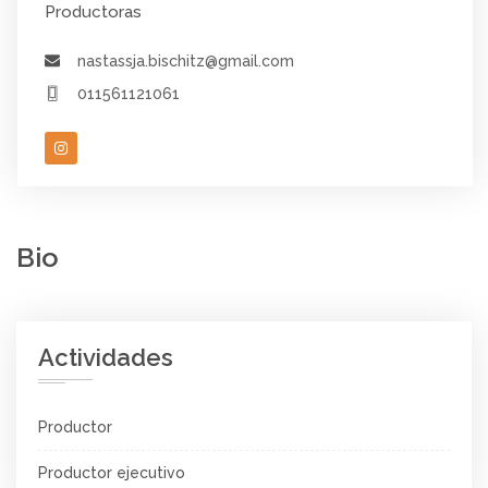
Productoras
nastassja.bischitz@gmail.com
011561121061
Bio
Actividades
Productor
Productor ejecutivo