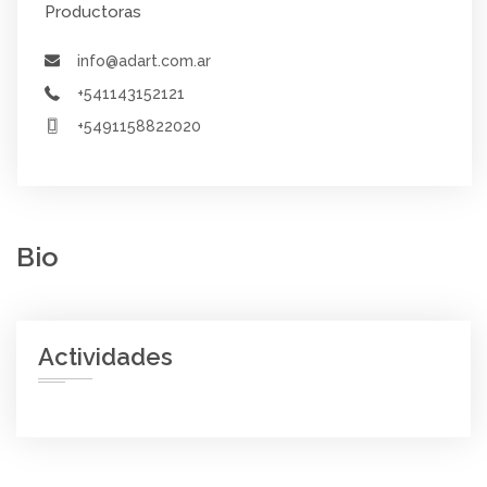
Productoras
info@adart.com.ar
+541143152121
+5491158822020
Bio
Actividades