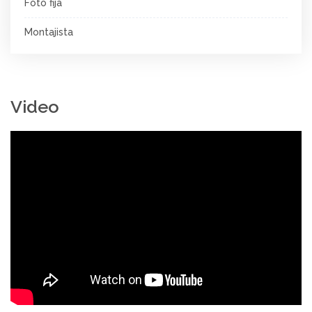
Foto fija
Montajista
Video