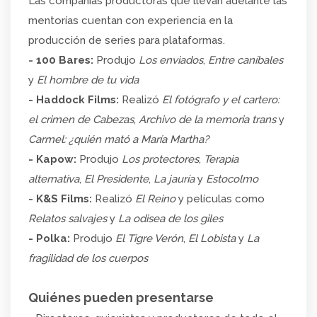
Las compañías productoras que llevan adelante las
mentorías cuentan con experiencia en la
producción de series para plataformas.
- 100 Bares:
Produjo
Los enviados
,
Entre caníbales
y
El hombre de tu vida
- Haddock Films:
Realizó
El fotógrafo y el cartero:
el crimen de Cabezas
,
Archivo de la memoria trans
y
Carmel: ¿quién mató a María Martha?
- Kapow:
Produjo
Los protectores
,
Terapia
alternativa
,
El Presidente
,
La jauría
y
Estocolmo
- K&S Films:
Realizó
El Reino
y películas como
Relatos salvajes
y
La odisea de los giles
- Polka:
Produjo
El Tigre Verón
,
El Lobista
y
La
fragilidad de los cuerpos
Quiénes pueden pre
sentarse