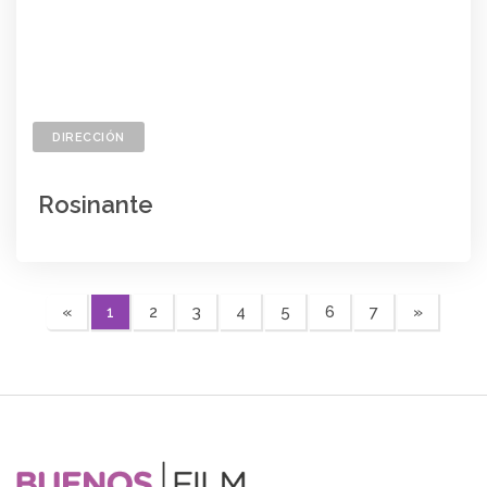
DIRECCIÓN
Rosinante
«
1
2
3
4
5
6
7
»